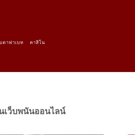
ะบบดาฟาเบท
คาสิโน
นในเว็บพนันออนไลน์