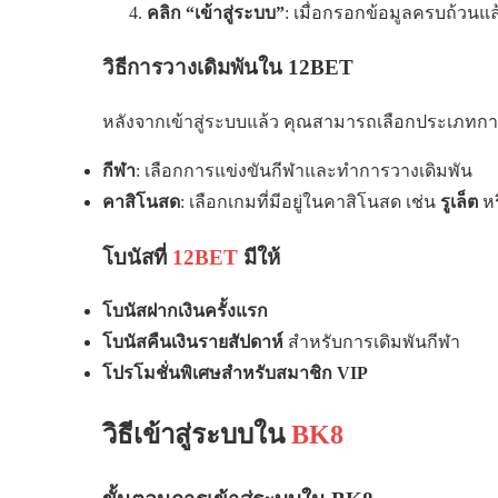
คลิก “เข้าสู่ระบบ”
: เมื่อกรอกข้อมูลครบถ้วนแล้
วิธีการวางเดิมพันใน 12BET
หลังจากเข้าสู่ระบบแล้ว คุณสามารถเลือกประเภทการ
กีฬา
: เลือกการแข่งขันกีฬาและทำการวางเดิมพัน
คาสิโนสด
: เลือกเกมที่มีอยู่ในคาสิโนสด เช่น
รูเล็ต
ห
โบนัสที่
12BET
มีให้
โบนัสฝากเงินครั้งแรก
โบนัสคืนเงินรายสัปดาห์
สำหรับการเดิมพันกีฬา
โปรโมชั่นพิเศษสำหรับสมาชิก VIP
วิธีเข้าสู่ระบบใน
BK8