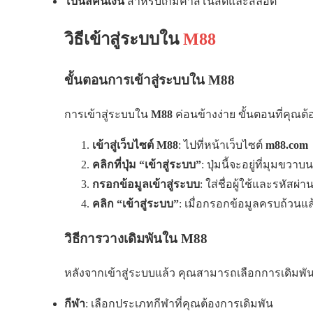
โบนัสคืนเงิน
สำหรับเกมคาสิโนสดและสล็อต
วิธีเข้าสู่ระบบใน
M88
ขั้นตอนการเข้าสู่ระบบใน M88
การเข้าสู่ระบบใน
M88
ค่อนข้างง่าย ขั้นตอนที่คุณต้
เข้าสู่เว็บไซต์ M88
: ไปที่หน้าเว็บไซต์
m88.com
คลิกที่ปุ่ม “เข้าสู่ระบบ”
: ปุ่มนี้จะอยู่ที่มุมขวา
กรอกข้อมูลเข้าสู่ระบบ
: ใส่ชื่อผู้ใช้และรหัสผ
คลิก “เข้าสู่ระบบ”
: เมื่อกรอกข้อมูลครบถ้วนแล้
วิธีการวางเดิมพันใน M88
หลังจากเข้าสู่ระบบแล้ว คุณสามารถเลือกการเดิมพ
กีฬา
: เลือกประเภทกีฬาที่คุณต้องการเดิมพัน