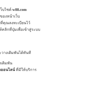
เว็บไซต์
w88.com
บนของหน้าเว็บ
านที่คุณลงทะเบียนไว้
คลิกที่ปุ่มเพื่อเข้าสู่ระบบ
างเดิมพันได้ทันที
งเดิมพัน
ตออนไลน์
ที่มีให้บริการ