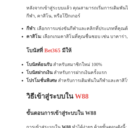
หลังจากเข้าสู่ระบบแล้ว คุณสามารถเริ่มการเดิมพัน
กีฬา, คาสิโน, หรือโป๊กเกอร์
กีฬา
: เลือกการแข่งขันกีฬาและคลิกที่ประเภทที่คุณ
คาสิโน
: เลือกเกมคาสิโนที่คุณชื่นชอบ เช่น บาคาร่า
โบนัสที่
Bet365
มีให้
โบนัสต้อนรับ
สำหรับสมาชิกใหม่ 100%
โบนัสฝากเงิน
สำหรับการฝากเงินครั้งแรก
โปรโมชั่นพิเศษ
สำหรับการเดิมพันในกีฬาและคาสิ
วิธีเข้าสู่ระบบใน
W88
ขั้นตอนการเข้าสู่ระบบใน W88
การเข้าสู่ระบบใน
W88
ทำได้ง่ายๆ ด้วยขั้นตอนดังนี้: