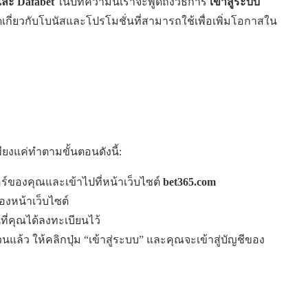
และ Dafabet
ในบทความนี้เราจะพูดถึงวิธีการ
เข้าสู่ระบบ
ดเกี่ยวกับโบนัสและโปรโมชั่นที่สามารถใช้เพื่อเพิ่มโอกาสใน
พียงแค่ทำตามขั้นตอนดังนี้:
ซอร์ของคุณและเข้าไปที่หน้าเว็บไซต์
bet365.com
ของหน้าเว็บไซต์
านที่คุณได้ลงทะเบียนไว้
แล้ว ให้คลิกปุ่ม “เข้าสู่ระบบ” และคุณจะเข้าสู่บัญชีของ