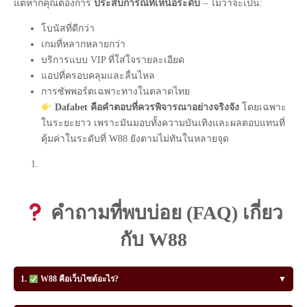
แต่หากคุณต้องการ
ประสบการณ์ที่เหนือระดับ
– ไม่ว่าจะเป็น:
โบนัสที่ดีกว่า
เกมที่หลากหลายกว่า
บริการแบบ VIP ที่ใส่ใจรายละเอียด
แอปที่ครอบคลุมและลื่นไหล
การซัพพอร์ตเฉพาะทางในตลาดไทย
Dafabet คือคำตอบที่ควรพิจารณาอย่างจริงจัง
โดยเฉพาะ
ในระยะยาว เพราะมันมอบทั้งความบันเทิงและผลตอบแทนที่
คุ้มค่าในระดับที่ W88 ยังตามไม่ทันในหลายจุด
คำถามที่พบบ่อย (FAQ) เกี่ยว
กับ W88
1.
W88 คือเว็บไซต์อะไร?
▼
W88 คือเว็บไซต์พนันออนไลน์ครบวงจรที่ให้บริการทั้ง เดิมพันกีฬา, คาสิโนสด,