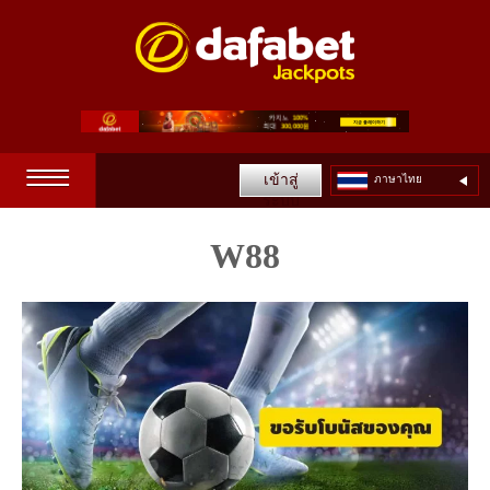
☰
เข้าสู่
ภาษาไทย
ระบบ
W88