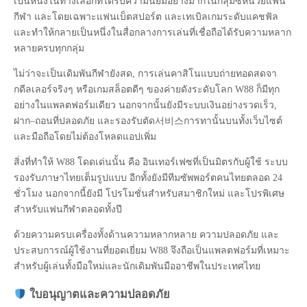
เป็นหนึ่งในทางเลือกที่ได้รับความนิยมอย่างมากในกลุ่มซีหน่วยแฟน
กีฬา และโดยเฉพาะแฟนเบ็ตสปอร์ต และเทเบิลเกมระดับแคชฟัล
และทำให้กลายเป็นหนึ่งในสื่อกลางการเล่นที่เชื่อถือได้รับความหลาก
หลายครบทุกกลุ่ม
ไม่ว่าจะเป็นเดิมพันกีฬายังสด, การเล่นคาสิโนแบบถ่ายทอดสดจา
กดีลเลอร์จริงๆ หรือเกมสล็อตดีๆ ของค่ายดังระดับโลก W88 ก็มีทุก
อย่างในแพลตฟอร์มเดียว นอกจากนั้นยังมีระบบเงินอย่างรวดเร็ว,
ฝาก–ถอนที่ปลอดภัย และรองรับตัด서비스การทานั้นบนทั้งเว็บไซต์
และมือถือโดยไม่ต้องโหลดแอปเพิ่ม
สิ่งที่ทำให้ W88 โดดเด่นนั้น คือ อินเทอร์เฟซที่เป็นมิตรกับผู้ใช้ ระบบ
รองรับภาษาไทยเต็มรูปแบบ อีกทั้งยังมีทีมซัพพอร์ตคนไทยตลอด 24
ชั่วโมง นอกจากนี้ยังมี โปรโมชั่นสำหรับสมาชิกใหม่ และโปรพิเศษ
สำหรับแฟนกีฬาตลอดทั้งปี
ด้วยความครบเครื่องทั้งด้านความหลากหลาย ความปลอดภัย และ
ประสบการณ์ผู้ใช้งานที่ยอดเยี่ยม W88 จึงถือเป็นแพลตฟอร์มที่เหมาะ
สำหรับผู้เล่นทั้งมือใหม่และนักเดิมพันมืออาชีพในประเทศไทย
ใบอนุญาตและความปลอดภัย