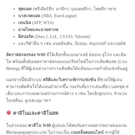
ฟุตบอล
(พรีเมียร์ลีก, ลาลีกา, บุนเดสลีกา, ไทยลีก ฯลฯ)
บาสเกตบอล
(NBA, EuroLeague)
เทนนิส
(ATP, WTA)
มวยไทยและมวยสากล
อีสปอร์ต
(Dota 2, LoL, CS:GO, Valorant)
และกีฬาอื่น ๆ เช่น แบดมินตัน, ปิงปอง, สนุกเกอร์ และกอล์ฟ
อัตราต่อรองของ W88
มีให้เลือกทั้งแบบมาเลย์ ฮ่องกง ยุโรป และอิน
โด พร้อมทั้งอัปเดตราคาต่อรองแบบเรียลไทม์ในการเดิมพันสด (Live
Betting) ที่ให้ผู้เล่นสามารถวางเดิมพันได้แม้ขณะเกมกำลังแข่งขันอยู่
นอกจากนี้ยังมีระบบ
สถิติและวิเคราะห์การแข่งขัน
ที่ช่วยให้ผู้เล่น
สามารถตัดสินใจได้แม่นยำมากขึ้น รองรับทั้งการเล่นเดี่ยว บอลชุด ส
เต็ป และการแทงตามสถานการณ์ต่าง ๆ เช่น ใครยิงลูกแรก, จำนวน
ใบเหลือง, ลูกเตะมุม ฯลฯ
คาสิโนและคาสิโนสด
ในส่วนของ
คาสิโน W88
ผู้เล่นจะได้พบกับความหลากหลายของเกม
ที่ครอบคลุมทุกประเภท ไม่ว่าจะเป็น
เกมสล็อตออนไลน์
จากผู้ให้