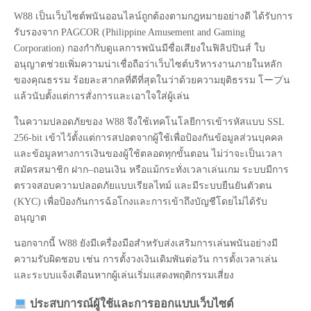
W88 เป็นเว็บไซต์พนันออนไลน์ถูกต้องตามกฎหมายอย่างดี ได้รับการ
รับรองจาก PAGCOR (Philippine Amusement and Gaming
Corporation) กองกำกับดูแลการพนันมีชื่อเสียงในฟิลิปปินส์ ใบ
อนุญาตช่วยเพิ่มความน่าเชื่อถือว่าเว็บไซต์บริหารงานภายในหลัก
ของคุณธรรม ร้อยละสากลที่ดีที่สุดในว่าด้วยความยุติธรรม โープน
แล้วนับตั้งแต่การสั่งการและเอาใจใส่ผู้เล่น
ในความปลอดภัยของ W88 จึงใช้เทคโนโลยีการเข้ารหัสแบบ SSL
256-bit เข้าไว้ตั้งแต่การสปอตจากผู้ใช้เพื่อป้องกันข้อมูลส่วนบุคคล
และข้อมูลทางการเงินของผู้ใช้ตลอดทุกขั้นตอน ไม่ว่าจะเป็นเวลา
สมัครสมาชิก ฝาก–ถอนเงิน หรือแม้กระทั่งเวลาเล่นเกม ระบบมีการ
ตรวจสอบความปลอดภัยแบบเรียลไทม์ และมีระบบยืนยันตัวตน
(KYC) เพื่อป้องกันการฉ้อโกงและการเข้าถึงบัญชีโดยไม่ได้รับ
อนุญาต
นอกจากนี้ W88 ยังมีเครื่องมือสำหรับส่งเสริมการเล่นพนันอย่างมี
ความรับผิดชอบ เช่น การตั้งวงเงินเดิมพันต่อวัน การตั้งเวลาเล่น
และระบบแจ้งเตือนหากผู้เล่นเริ่มแสดงพฤติกรรมเสี่ยง
ประสบการณ์ผู้ใช้และการออกแบบเว็บไซต์