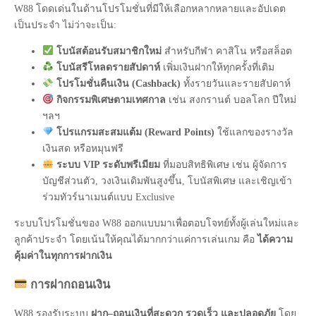
W88 โดดเด่นในด้านโปรโมชั่นที่มีให้เลือกหลากหลายและอัปเดต
เป็นประจำ ไม่ว่าจะเป็น:
โบนัสต้อนรับสมาชิกใหม่
สำหรับกีฬา คาสิโน หรือสล็อต
โบนัสรีโหลดรายสัปดาห์
เพิ่มเงินฝากให้ทุกครั้งที่เติม
โปรโมชั่นคืนเงิน (Cashback)
ทั้งรายวันและรายสัปดาห์
กิจกรรมพิเศษตามเทศกาล
เช่น สงกรานต์ บอลโลก ปีใหม่
ฯลฯ
โปรแกรมสะสมแต้ม (Reward Points)
ใช้แลกของรางวัล
เงินสด หรือหมุนฟรี
ระบบ VIP ระดับพรีเมียม
ที่มอบสิทธิพิเศษ เช่น ผู้จัดการ
บัญชีส่วนตัว, วงเงินเดิมพันสูงขึ้น, โบนัสพิเศษ และเชิญเข้า
ร่วมทัวร์นาเมนต์แบบ Exclusive
ระบบโปรโมชั่นของ W88 ออกแบบมาเพื่อตอบโจทย์ทั้งผู้เล่นใหม่และ
ลูกค้าประจำ โดยเน้นให้คุณได้มากกว่าแค่การเล่นเกม คือ
ได้ความ
คุ้มค่าในทุกการฝากเงิน
การฝากถอนเงิน
W88 รองรับระบบ
ฝาก–ถอนเงินที่สะดวก รวดเร็ว และปลอดภัย
โดย