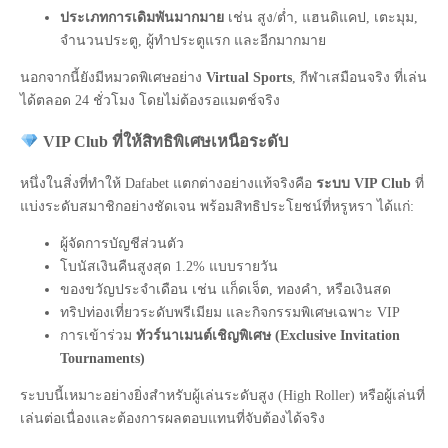
ประเภทการเดิมพันมากมาย
เช่น สูง/ต่ำ, แฮนดิแคป, เตะมุม,
จำนวนประตู, ผู้ทำประตูแรก และอีกมากมาย
นอกจากนี้ยังมีหมวดพิเศษอย่าง
Virtual Sports
, กีฬาเสมือนจริง ที่เล่น
ได้ตลอด 24 ชั่วโมง โดยไม่ต้องรอแมตช์จริง
VIP Club ที่ให้สิทธิพิเศษเหนือระดับ
หนึ่งในสิ่งที่ทำให้ Dafabet แตกต่างอย่างแท้จริงคือ
ระบบ VIP Club
ที่
แบ่งระดับสมาชิกอย่างชัดเจน พร้อมสิทธิประโยชน์ที่หรูหรา ได้แก่:
ผู้จัดการบัญชีส่วนตัว
โบนัสเงินคืนสูงสุด 1.2% แบบรายวัน
ของขวัญประจำเดือน เช่น แก็ดเจ็ต, ทองคำ, หรือเงินสด
ทริปท่องเที่ยวระดับพรีเมียม และกิจกรรมพิเศษเฉพาะ VIP
การเข้าร่วม
ทัวร์นาเมนต์เชิญพิเศษ (Exclusive Invitation
Tournaments)
ระบบนี้เหมาะอย่างยิ่งสำหรับผู้เล่นระดับสูง (High Roller) หรือผู้เล่นที่
เล่นต่อเนื่องและต้องการผลตอบแทนที่จับต้องได้จริง