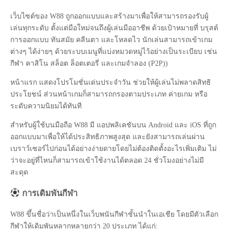
เว็บไซต์ของ W88 ถูกออกแบบและสร้างมาเพื่อให้สามารถรองรับผู้
เล่นทุกระดับ ตั้งแต่มือใหม่จนถึงผู้เล่นมืออาชีพ ด้วยเป้าหมายที่ บรุสต์
การออกแบบ ทันสมัย คลีนตา และโหลดไว นักเล่นสามารถเข้าเกม
ต่างๆ ได้ง่ายๆ ด้วยระบบเมนูที่แบ่งหมวดหมู่ไว้อย่างเป็นระเบียบ เช่น
กีฬา คาสิโน สล็อต ล็อตเตอรี่ และเกมจำลอง (P2P))
หน้าแรก แสดงโปรโมชั่นเด่นประจำวัน ช่วยให้ผู้เล่นไม่พลาดสิทธิ
ประโยชน์ ส่วนหน้าเกมก็สามารถกรองตามประเภท ค่ายเกม หรือ
ระดับความนิยมได้ทันที
สำหรับผู้ใช้บนมือถือ W88 มี แอปพลิเคชันบน Android และ iOS ที่ถูก
ออกแบบมาเพื่อให้ได้ประสิทธิภาพสูงสุด และยังสามารถเล่นผ่าน
เบราว์เซอร์ไปก่อนได้อย่างง่ายดายโดยไม่ต้องติดตั้งอะไรเพิ่มเติม ไม่
ว่าจะอยู่ที่ไหนก็สามารถเข้าใช้งานได้ตลอด 24 ชั่วโมงอย่างไม่มี
สะดุด
การเดิมพันกีฬา
W88 ขึ้นชื่อว่าเป็นหนึ่งในเว็บพนันกีฬาชั้นนำในเอเชีย โดยมีตัวเลือก
กีฬาให้เดิมพันหลากหลายกว่า 20 ประเภท ได้แก่: