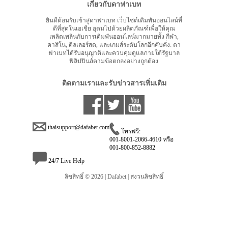
เกี่ยวกับดาฟาเบท
ยินดีต้อนรับเข้าสู่ดาฟาเบท เว็บไซต์เดิมพันออนไลน์ที่
ดีที่สุดในเอเชีย อุดมไปด้วยผลิตภัณฑ์เพื่อให้คุณ
เพลิดเพลินกับการเดิมพันออนไลน์มากมายทั้ง กีฬา,
คาสิโน, ดีลเลอร์สด, และเกมส์ระดับโลกอีกคับคั่ง: ดา
ฟาเบทได้รับอนุญาติและควบคุมดูแลภายใต้รัฐบาล
ฟิลิปปินส์ตามข้อตกลงอย่างถูกต้อง
ติดตามเราและรับข่าวสารเพิ่มเติม
thaisupport@dafabet.com
โทรฟรี:
001-8001-2066-4610 หรือ
001-800-852-8882
24/7 Live Help
ลิขสิทธิ์ © 2026 | Dafabet | สงวนลิขสิทธิ์